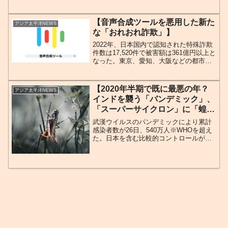
と戦っている中、中国共産党（以下、
「中共党」）の初対応が武漢ウイルスの
感染拡大を招いたとされ、世界12カ国と
【音声合成ツールを悪用した新た
アジア太平洋NEWS
地域が中国対して訴訟...
な「おれおれ詐欺」】
2022年、日本国内で認知された特殊詐欺
件数は17,520件で被害額は361億円以上と
なった。東京、愛知、大阪などの都市部
を中心に増加してしており、ピーク時の
2017年を超える勢いにある。そんな中、
ここ最近、AIによる音声合成ツールを悪
【2020年半期で既に最悪の年？
アジア太平洋NEWS
用し...
インドを襲う「パンデミック」、
「スーパーサイクロン」に「蝗
害」の３災害】
武漢ウイルスのパンデミックにより累計
感染者数が26日、540万人※WHOを超え
た。日本を含む比較的コントロールが出
来てきている国は安定化に向かっている
が、中南米では武漢ウイルス感染者数が
急増している。アジア→ヨーロッパ→北
米→中南米とパンデ...