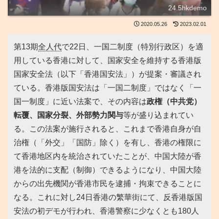
24.5hkdemo
2020.05.26
2023.02.01
第13期
全人代
で22日、一国二制度（特別行政区）を適
用している香港に対して、国家安全を維持する香港版
国家安全法（以下「香港国安法」）が提案・審議され
ている。香港版国安法は「一国二制度」ではなく「一
国一制度」に近い法案で、その内容は
政権（中共党）
転覆、国家分裂、外部勢力関与
等が盛り込まれてい
る。この法案が施行されると、これまで香港自身が自
治権（「外交」「国防」除く）を有し、香港の権限に
て香港地区内を統治されていたことが、中国大陸が香
港を法的に支配（制御）できるようになり、中国大陸
からの出先機関が香港市民を逮捕・拘束できることに
なる。これに対し24日香港の繁華街にて、反香港版国
安法の初デモが行われ、香港警察に少なくとも180人