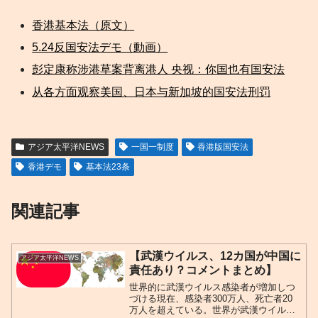
香港基本法（原文）
5.24反国安法デモ（動画）
彭定康称涉港草案背离港人 央视：你国也有国安法
从各方面观察美国、日本与新加坡的国安法刑罚
アジア太平洋NEWS
一国一制度
香港版国安法
香港デモ
基本法23条
関連記事
【武漢ウイルス、12カ国が中国に
アジア太平洋NEWS
責任あり？コメントまとめ】
世界的に武漢ウイルス感染者が増加しつ
づける現在、感染者300万人、死亡者20
万人を超えている。世界が武漢ウイルス