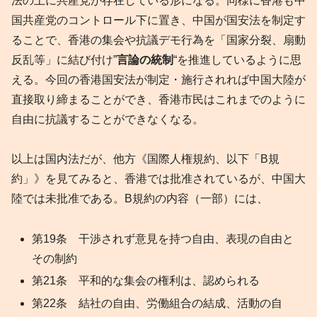
法の上に共産党が存在している形になる。同様に香港も中
国共産党のコントロール下に置き、中国が国安法を制定す
ることで、香港の集会や抗議デモ行為を「国家分裂、扇動
反乱等」に結び付け”
言論の統制
“を推進しているように思
える。今回の香港国安法が制定・施行されれば中国大陸が
直接取り締まることができ、香港市民はこれまでのように
自由に抗議することができなくなる。
以上は国内法だが、他方《国際人権規約、以下「B規
約」》を見てみると、香港では批准されているが、中国大
陸では未批准である。B規約の内容（一部）には、
第19条 干渉されず意見を持つ自由、表現の自由と
その制約
第21条 平和的な集会の権利は、認められる
第22条 結社の自由、労働組合の結成、活動の自