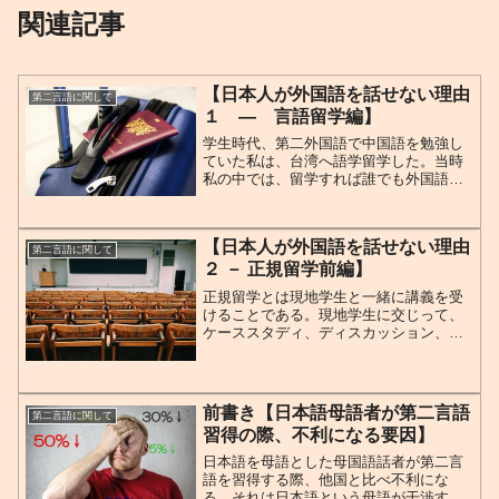
関連記事
【日本人が外国語を話せない理由
第二言語に関して
１ ― 言語留学編】
学生時代、第二外国語で中国語を勉強し
ていた私は、台湾へ語学留学した。当時
私の中では、留学すれば誰でも外国語が
話せるようになると思っていた。実際に
留学してみると、そうではなかった。こ
こでは、語学留学の現状（筆者視点）と
【日本人が外国語を話せない理由
なぜ話せないのか（スピー...
第二言語に関して
２ － 正規留学前編】
正規留学とは現地学生と一緒に講義を受
けることである。現地学生に交じって、
ケーススタディ、ディスカッション、デ
ィベート、レポート提出、インターン
（教育実習等）、テストをパスすること
で単位を取得しつつ、卒業（学位）論文
提出し、教授陣による質疑応...
前書き【日本語母語者が第二言語
第二言語に関して
習得の際、不利になる要因】
日本語を母語とした母国語話者が第二言
語を習得する際、他国と比べ不利にな
る。それは日本語という母語が干渉する