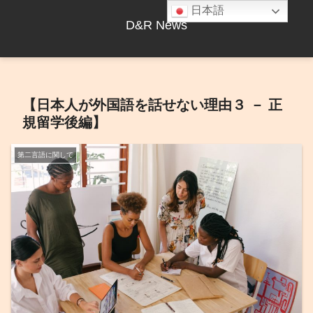
日本語
D&R News
【日本人が外国語を話せない理由３ － 正
規留学後編】
第二言語に関して