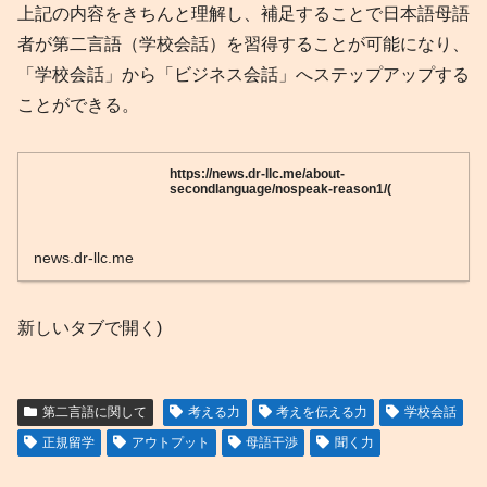
上記の内容をきちんと理解し、補足することで日本語母語
者が第二言語（学校会話）を習得することが可能になり、
「学校会話」から「ビジネス会話」へステップアップする
ことができる。
https://news.dr-llc.me/about-
secondlanguage/nospeak-reason1/(
news.dr-llc.me
新しいタブで開く)
第二言語に関して
考える力
考えを伝える力
学校会話
正規留学
アウトプット
母語干渉
聞く力