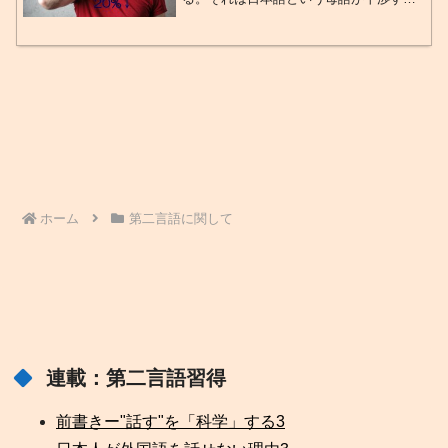
からであり、日本特有の文化が含まれて
いるからである。ここで指す日本特有の
文化とは「非言語（ノンバーバル）表
現」である。つまり、自分の考...
ホーム
第二言語に関して
連載：第二言語習得
前書きー"話す"を「科学」する
3