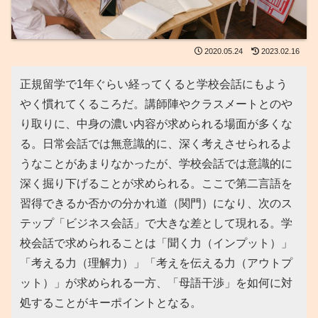
2020.05.24
2023.02.16
正規留学で1年ぐらい経ってくると学校会話にもよう
やく慣れてくるころだ。講師陣やクラスメートとのや
り取りに、中身の濃い内容が求められる場面が多くな
る。日常会話では無意識的に、深く考えさせられるよ
うなことがあまりなかったが、学校会話では意識的に
深く掘り下げることが求められる。ここで第二言語を
習得できるか否かの分かれ道（関門）になり、次のス
テップ「ビジネス会話」で大きな差として現れる。学
校会話で求められることは「聞く力（インプット）」
「考える力（理解力）」「考えを伝える力（アウトプ
ット）」が求められる一方、「母語干渉」を如何に対
処することがキーポイントとなる。