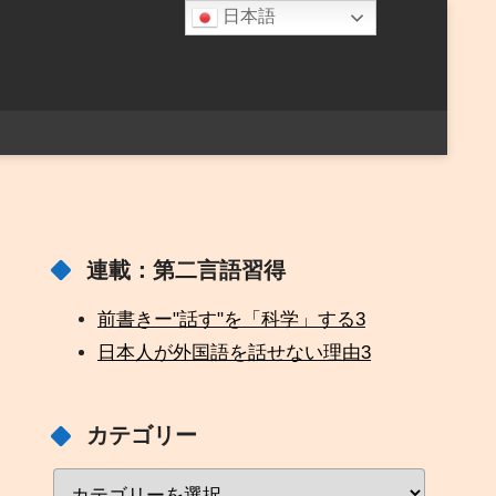
日本語
連載：第二言語習得
前書きー"話す"を「科学」する
3
日本人が外国語を話せない理由
3
カテゴリー