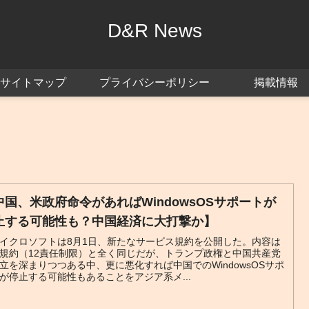
D&R News
サイトマップ
プライバシーポリシー
掲載情報
中国、米政府命令があればWindowsOSサポートが
止する可能性も？中国経済に大打撃か】
イクロソフトは8月1日、新たなサービス規約を公開した。内容は
規約（12責任制限）と全く同じだが、トランプ政権と中国共産党
立を深まりつつある中、更に悪化すれば中国でのWindowsOSサポ
が停止する可能性もあることをアジア系メ...