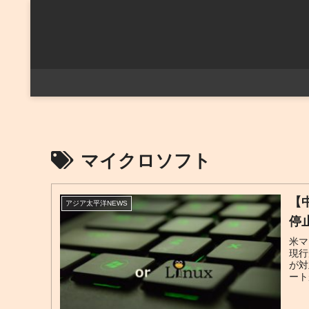
マイクロソフト
【
アジア太平洋NEWS
停
米マ
現行
が対
ート