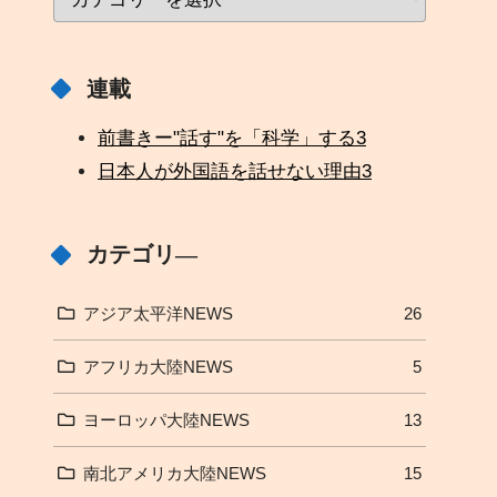
連載
前書きー"話す"を「科学」する
3
日本人が外国語を話せない理由
3
カテゴリ―
アジア太平洋NEWS
26
アフリカ大陸NEWS
5
ヨーロッパ大陸NEWS
13
南北アメリカ大陸NEWS
15